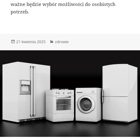
ważne będzie wybór możliwości do osobistych
potrzeb.
Data
Kategorie
21 kwietnia 2025
zdrowie
publikacji