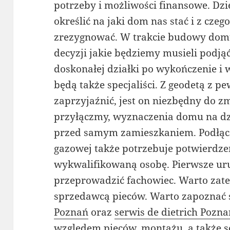
potrzeby i możliwości finansowe. Dz
określić na jaki dom nas stać i z czeg
zrezygnować. W trakcie budowy domu
decyzji jakie będziemy musieli podją
doskonałej działki po wykończenie i
będą także specjaliści. Z geodetą z 
zaprzyjaźnić, jest on niezbędny do z
przyłączmy, wyznaczenia domu na dzi
przed samym zamieszkaniem. Podłącz
gazowej także potrzebuje potwierdzen
wykwalifikowaną osobę. Pierwsze ur
przeprowadzić fachowiec. Warto zate
sprzedawcą pieców. Warto zapoznać s
Poznań
oraz
serwis de dietrich Pozn
względem pieców, montażu, a także s