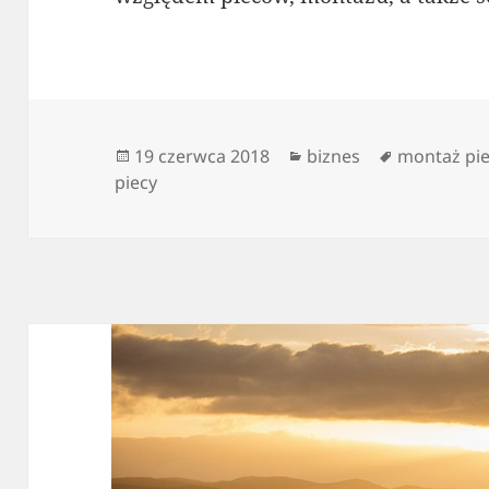
Data
Kategorie
Tagi
19 czerwca 2018
biznes
montaż pie
publikacji
piecy