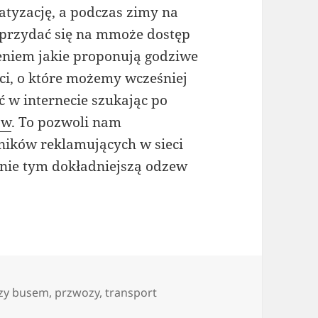
atyzację, a podczas zimy na
 przydać się na mmoże dostęp
niem jakie proponują godziwe
eci, o które możemy wcześniej
 w internecie szukając po
ów
. To pozwoli nam
ników reklamujących w sieci
anie tym dokładniejszą odzew
zy busem
,
przwozy
,
transport