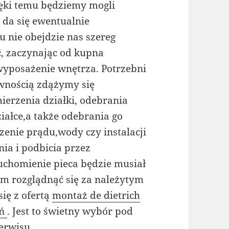
ięki temu będziemy mogli
o da się ewentualnie
 nie obejdzie nas szereg
ć, zaczynając od kupna
 wyposażenie wnętrza. Potrzebni
pewnością zdążymy się
mierzenia działki, odebrania
ałce,a także odebrania go
enie prądu,wody czy instalacji
ia i podbicia przez
uchomienie pieca będzie musiał
m rozglądnąć się za należytym
ię z ofertą
montaż de dietrich
ań
. Jest to świetny wybór pod
erwisu.