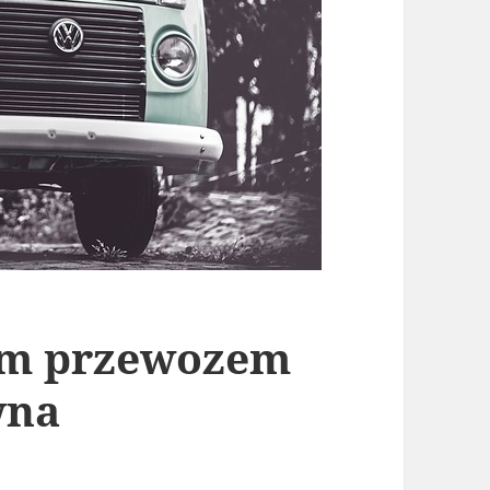
ym przewozem
wna