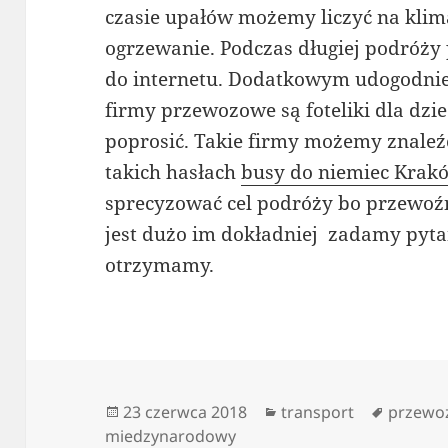
czasie upałów możemy liczyć na klim
ogrzewanie. Podczas długiej podróży
do internetu. Dodatkowym udogodnie
firmy przewozowe są foteliki dla dzi
poprosić. Takie firmy możemy znaleźć
takich hasłach
busy do niemiec Krak
sprecyzować cel podróży bo przewoź
jest dużo im dokładniej zadamy pyt
otrzymamy.
Data
Kategorie
Tagi
23 czerwca 2018
transport
przewo
publikacji
miedzynarodowy