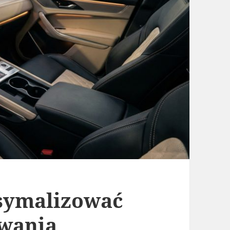
ksymalizować
wania