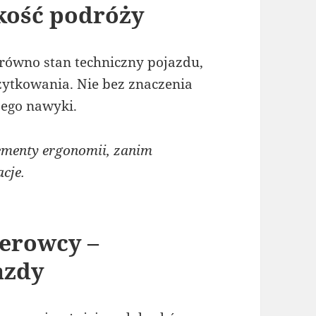
kość podróży
ówno stan techniczny pojazdu,
żytkowania. Nie bez znaczenia
 jego nawyki.
menty ergonomii, zanim
cje.
ierowcy –
azdy